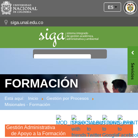
ES
siga.unal.edu.co
≡
FORMACIÓN
Está aquí:
Inicio
Gestión por Procesos
Misionales - Formación
Gestión Administrativa
de Apoyo a la Formación