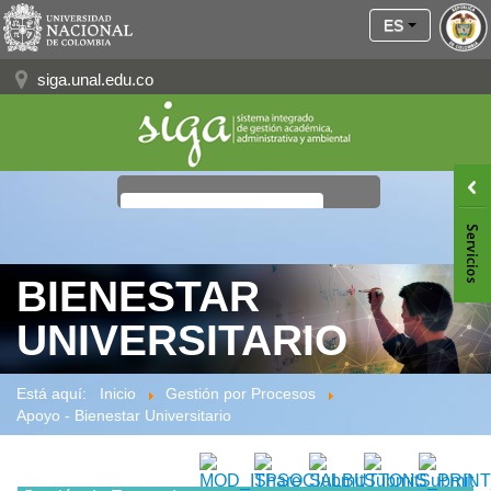
ES
siga.unal.edu.co
≡
BIENESTAR
UNIVERSITARIO
Está aquí:
Inicio
Gestión por Procesos
Apoyo - Bienestar Universitario