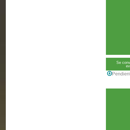
Se conv
ev
Pendient