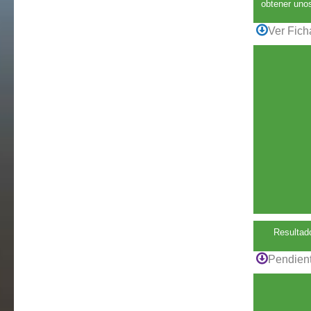
obtener unos
Ver Fich
Resultado
Pendient