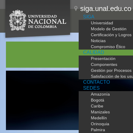
siga.unal.edu.co
SIGA
Universidad
Modelo de Gestión
Certificación y Logros
Noticias
Compromiso Ético
CALIDAD
Presentación
Componentes
Gestión por Procesos
Satisfacción de los us
CONTACTO
SEDES
Amazonía
PRO
Bogotá
Caribe
EN 
Manizales
Medellín
Orinoquia
Palmira