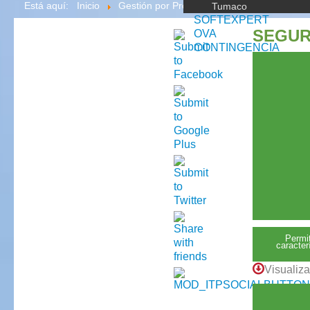
Está aquí:
Inicio
Gestión por Procesos
Especial - Seguri
Tumaco
SOFTEXPERT
SEGUR
OVA
CONTINGENCIA
Permit
caracter
Visualiza