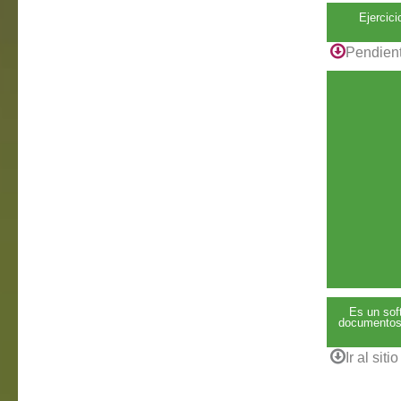
Ejercici
Pendient
Es un sof
documentos,
Ir al sitio