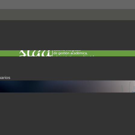
uarios
CESOS ESPECIALES - 
SALUD