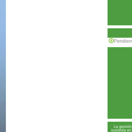
Pendient
La gestión
sustenta en